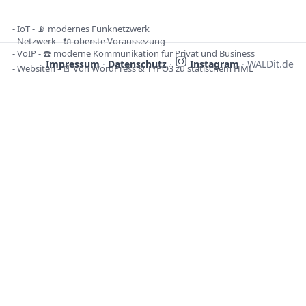
- IoT - 📡 modernes Funknetzwerk
- Netzwerk - 🔌 oberste Voraussezung
- VoIP - ☎️ moderne Kommunikation für Privat und Business
Impressum
·
Datenschutz
·
Instagram
·
WALDit.de
- Websiten - 📄 Von WordPress & TYPO3 zu statischem HML