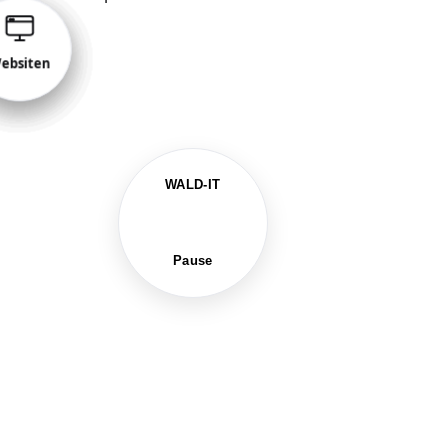
nitoring
etzwerk
IoT
ilserver
ebsiten
VoIP
xtcloud
WALD-IT
Pause